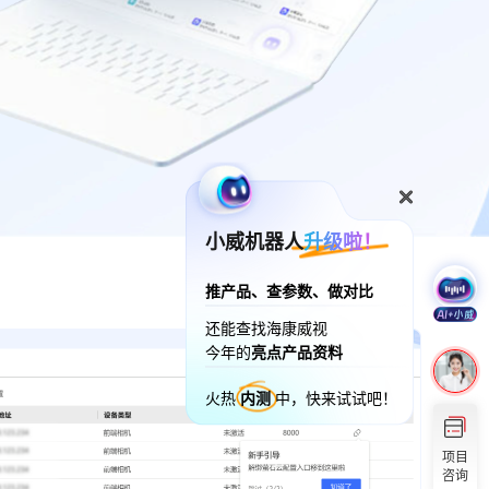
小威机器人
升级啦！
推产品、查参数、做对比
还能查找海康威视
今年的
亮点产品资料
火热
内测
中，快来试试吧！
项目
咨询