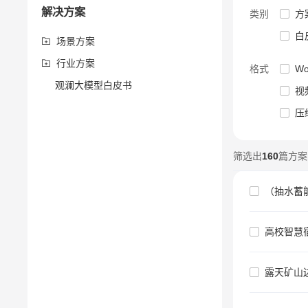
解决方案
方
类别
白
场景方案
行业方案
Wo
格式
观澜大模型白皮书
视
压
筛选出
160
篇方案
（抽水蓄
高校智慧
露天矿山